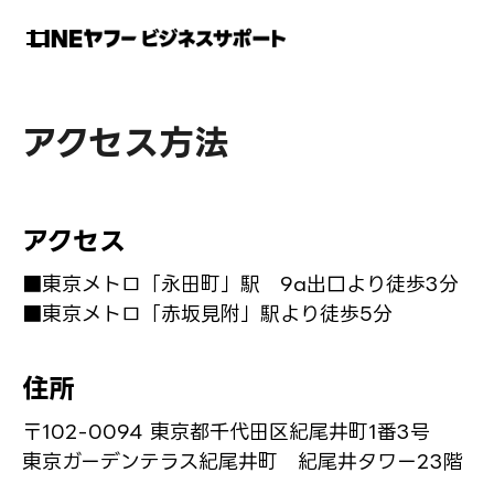
O
p
e
n
アクセス方法
/
C
l
アクセス
o
s
■東京メトロ「永田町」駅 9a出口より徒歩3分
e
■東京メトロ「赤坂見附」駅より徒歩5分
住所
〒102-0094 東京都千代田区紀尾井町1番3号
東京ガーデンテラス紀尾井町 紀尾井タワー23階